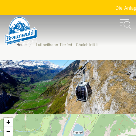
Die Anlagen
Luftseilbahn Tierfed - Chalchtrittli
Home
+
−