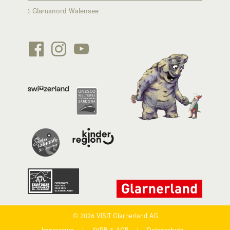
Glarusnord Walensee






© 2026 VISIT Glarnerland AG
Impressum
|
AVRB & AGB
|
Datenschutz