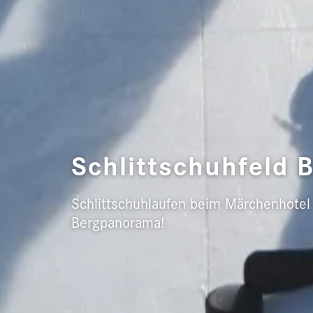
Schlittschuhfeld 
Schlittschuhlaufen beim Märchenhotel
Bergpanorama!