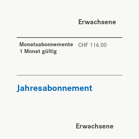
Kin
bis 
Erwachsene
Jah
Monatsabonnemente
CHF 116.00
CHF
1 Monat gültig
89.0
Jahresabonnement
Kind
bis 
Erwachsene
Jahr