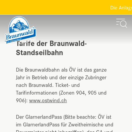
Die Anlagen
Tarife der Braunwald-
Standseilbahn
Die Braunwaldbahn als ÖV ist das ganze
Jahr in Betrieb und der einzige Zubringer
nach Braunwald. Ticket- und
Tarifinformationen (Zonen 904, 905 und
906):
www.ostwind.ch
Der GlarnerlandPass (Bitte beachte: ÖV ist
im GlarnerlandPass für Zweitheimische und
Dauermieter nicht inbegriffen), das GA und