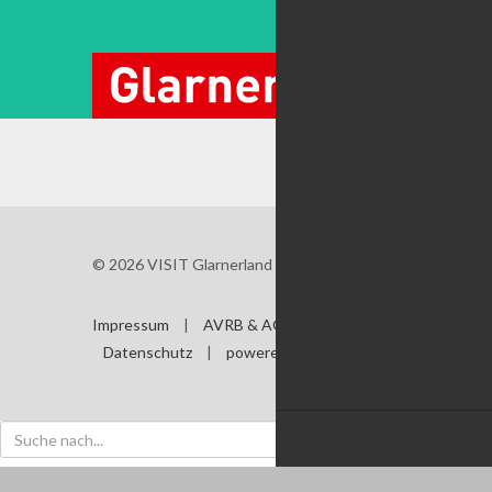






© 2026 VISIT Glarnerland AG
Impressum
|
AVRB & AGB
|
Datenschutz
|
powered by TSO AG
Shop
Karte