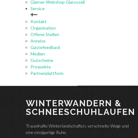
Glarner Webshop Glarussell
Service
Kontakt
Organisation
Offene Stellen
Anreise
Gästefeedback
Medien
Gutscheine
Prospekte
Partnerplattform
WINTERWANDERN &
SCHNEESCHUHLAUFEN
Traumhafte Winterlandschaften, verschneite Wege und
eine einzigartige Ruhe.