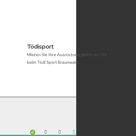
Tödisport
Skisch
te
Mieten Sie Ihre Ausrüstung gleich vor Ort
Ihr Partne
beim Tödi Sport Braunwald.
Schneesc