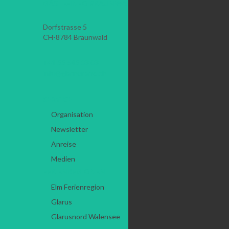
GÄSTE-INFO BRAUNWALD
Dorfstrasse 5
CH-8784
Braunwald
+41 55 645 03 03
info@glarnerland.ch
SERVICE
Organisation
Newsletter
Anreise
Medien
FERIENREGIONEN
Elm Ferienregion
Glarus
Glarusnord Walensee