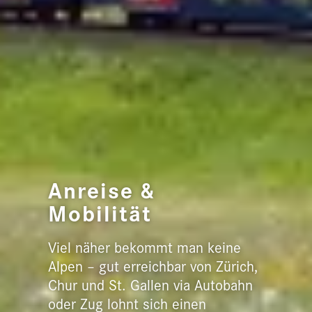
Anreise &
Mobilität
Viel näher bekommt man keine
Alpen – gut erreichbar von Zürich,
Chur und St. Gallen via Autobahn
oder Zug lohnt sich einen