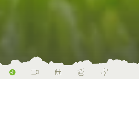
Anreise & Mobilität
Home
Planen & Buchen
Herzlich willkommen...
…heissen einen die Berge schon bei der
Ankunft – den Eingang ins Glarnerland kann