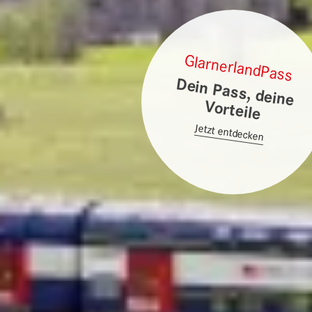
GlarnerlandPass
D
ein Pass, deine
Vorteile
Jetzt entdecken