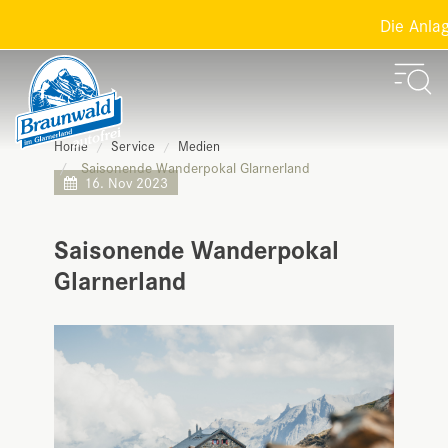
Die Anlage
Home
Service
Medien
Saisonende Wanderpokal Glarnerland
16. Nov 2023
Saisonende Wanderpokal
Glarnerland