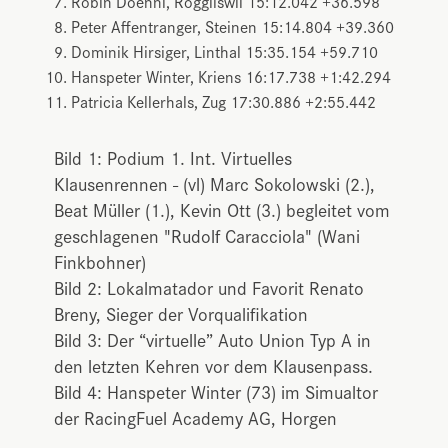
Robin Doenni, Roggliswil 15:12.042 +36.598
Peter Affentranger, Steinen 15:14.804 +39.360
Dominik Hirsiger, Linthal 15:35.154 +59.710
Hanspeter Winter, Kriens 16:17.738 +1:42.294
Patricia Kellerhals, Zug 17:30.886 +2:55.442
Bild 1: Podium 1. Int. Virtuelles
Klausenrennen - (vl) Marc Sokolowski (2.),
Beat Müller (1.), Kevin Ott (3.) begleitet vom
geschlagenen "Rudolf Caracciola" (Wani
Finkbohner)
Bild 2: Lokalmatador und Favorit Renato
Breny, Sieger der Vorqualifikation
Bild 3: Der “virtuelle” Auto Union Typ A in
den letzten Kehren vor dem Klausenpass.
Bild 4: Hanspeter Winter (73) im Simualtor
der RacingFuel Academy AG, Horgen