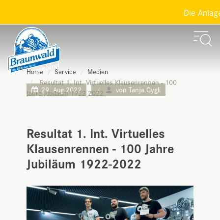
Die Anlagen
Home
Service
Medien
Resultat 1. Int. Virtuelles Klausenrennen - 100
29. Aug 2022
von Tanja Gygli
Jahre Jubiläum 1922-2022
Resultat 1. Int. Virtuelles
Klausenrennen - 100 Jahre
Jubiläum 1922-2022