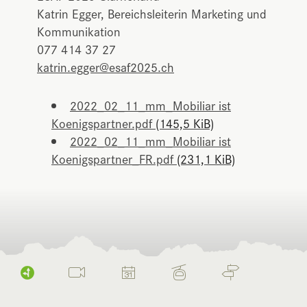
Katrin Egger, Bereichsleiterin Marketing und
Kommunikation
077 414 37 27
katrin.egger@esaf2025.ch
2022_02_11_mm_Mobiliar ist
Koenigspartner.pdf
(145,5 KiB)
2022_02_11_mm_Mobiliar ist
Koenigspartner_FR.pdf
(231,1 KiB)