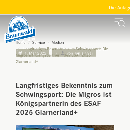
Die Anlage
Home
Service
Medien
Langfristiges Bekenntnis zum Schwingsport: Die
1. Mär 2022
von Tanja Gygli
Migros ist Königspartnerin des ESAF 2025
Glarnerland+
Langfristiges Bekenntnis zum
Schwingsport: Die Migros ist
Königspartnerin des ESAF
2025 Glarnerland+