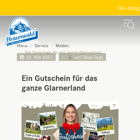
Die Anlage
Home
Service
Medien
Ein Gutschein für das ganze Glarnerland
29. Mär 2021
von Tanja Gygli
Ein Gutschein für das
ganze Glarnerland