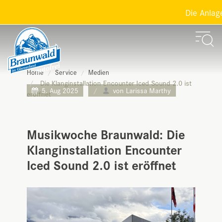
Die Anlage
Home
Service
Medien
Die Klanginstallation Encounter Iced Sound 2.0 ist
5. Aug 2025
von Larissa Marthy
eröffnet
Musikwoche Braunwald: Die
Klanginstallation Encounter
Iced Sound 2.0 ist eröffnet