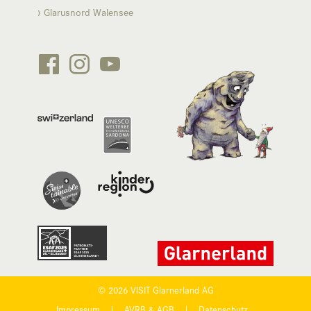
Glarusnord Walensee






© 2026 VISIT Glarnerland AG
Impressum
|
AVRB & AGB
|
Datenschutz