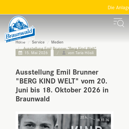
Die Anlage
Home
Service
Medien
Ausstellung Emil Brunner "Berg Kind Welt"
15. Mai 2026
von Taria Hösli
Ausstellung Emil Brunner
"BERG KIND WELT" vom 20.
Juni bis 18. Oktober 2026 in
Braunwald