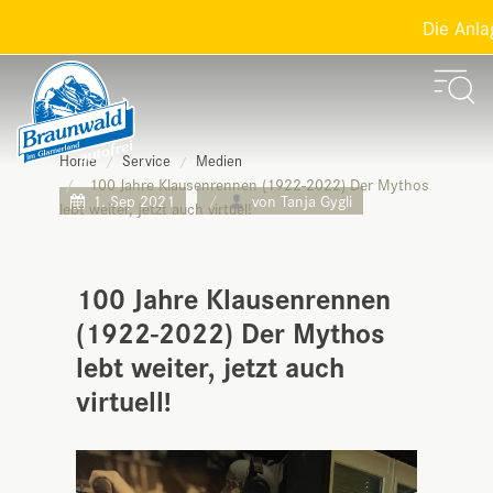
Die Anlage
Home
Service
Medien
100 Jahre Klausenrennen (1922-2022) Der Mythos
1. Sep 2021
von Tanja Gygli
lebt weiter, jetzt auch virtuel!
100 Jahre Klausenrennen
(1922-2022) Der Mythos
lebt weiter, jetzt auch
virtuell!