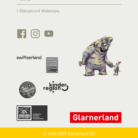
Glarusnord Walensee






© 2026 VISIT Glarnerland AG