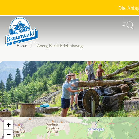
Die Anlagen
Zwerg Bartli-Erlebnisweg
Home
+
−