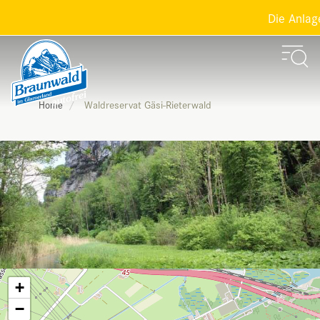
Die Anlagen
Waldreservat Gäsi-Rieterwald
Home
+
−