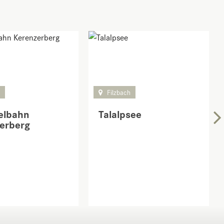
h
Filzbach
telbahn
Talalpsee
erberg