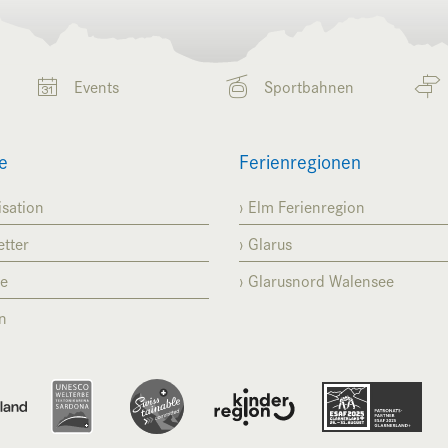
Events
Sportbahnen
e
Ferienregionen
sation
Elm Ferienregion
tter
Glarus
se
Glarusnord Walensee
n