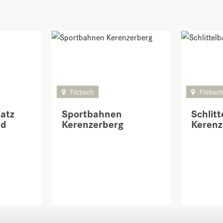
Filzbach
Filzbac
atz
Sportbahnen
Schlit
nd
Kerenzerberg
Kerenz