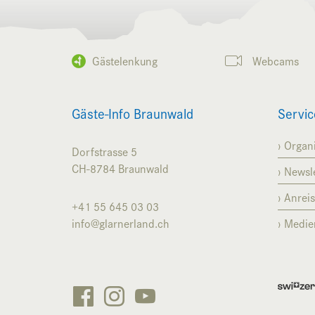
Gästelenkung
Webcams
Gäste-Info Braunwald
Servic
Organi
Dorfstrasse 5
CH-8784
Braunwald
Newsle
Anrei
+41 55 645 03 03
info@glarnerland.ch
Medie


