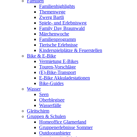
Familien
Familienhighlights
Themenwege
Zwerg Bartli
Spiele- und Erlebnisweg
Family Day Braunwald
Märchenwoche
Familienprogramm
Tierische Erlebnisse
Kinderspielplätze & Feuerstellen
Bike & E-Bike
Vermietung E-Bikes
Touren-Vorschläge
(E)-Bike-Transport
E-Bike Akkuladestationen
Bike-Guides
Wasser
Seen
Oberblegisee
Wasserfälle
Gleitschirm
Gruppen & Schulen
Homeoffice Glarnerland
Gruppenerlebnisse Sommer
Outdooranbieter