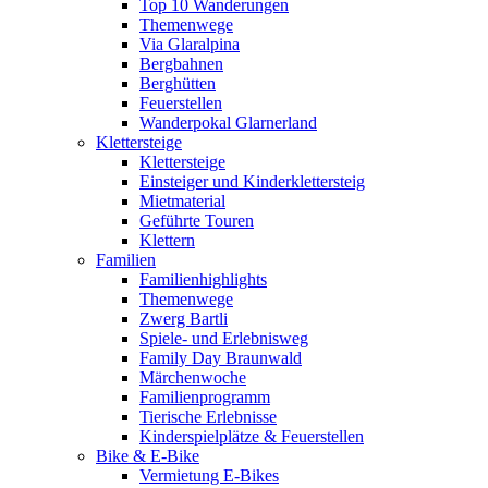
Top 10 Wanderungen
Themenwege
Via Glaralpina
Bergbahnen
Berghütten
Feuerstellen
Wanderpokal Glarnerland
Klettersteige
Klettersteige
Einsteiger und Kinderklettersteig
Mietmaterial
Geführte Touren
Klettern
Familien
Familienhighlights
Themenwege
Zwerg Bartli
Spiele- und Erlebnisweg
Family Day Braunwald
Märchenwoche
Familienprogramm
Tierische Erlebnisse
Kinderspielplätze & Feuerstellen
Bike & E-Bike
Vermietung E-Bikes