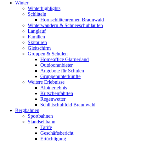
Winter
Winterhighlights
Schlitteln
Hornschlittenrennen Braunwald
Winterwandern & Schneeschuhlaufen
Langlauf
Familien
Skitouren
Gleitschirm
Gruppen & Schulen
Homeoffice Glarnerland
Outdooranbieter
Angebote für Schulen
Gruppenunterkünfte
Weitere Erlebnisse
Alpinerlebnis
Kutschenfahrten
Regenwetter
Schlittschuhfeld Braunwald
Bergbahnen
Sportbahnen
Standseilbahn
Tarife
Geschäftsbericht
Ertüchtigung