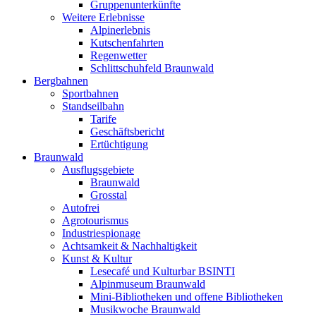
Gruppenunterkünfte
Weitere Erlebnisse
Alpinerlebnis
Kutschenfahrten
Regenwetter
Schlittschuhfeld Braunwald
Bergbahnen
Sportbahnen
Standseilbahn
Tarife
Geschäftsbericht
Ertüchtigung
Braunwald
Ausflugsgebiete
Braunwald
Grosstal
Autofrei
Agrotourismus
Industriespionage
Achtsamkeit & Nachhaltigkeit
Kunst & Kultur
Lesecafé und Kulturbar BSINTI
Alpinmuseum Braunwald
Mini-Bibliotheken und offene Bibliotheken
Musikwoche Braunwald