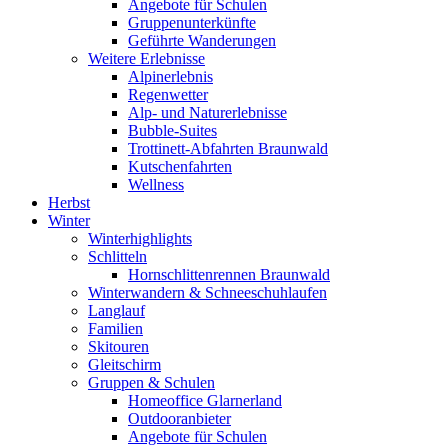
Angebote für Schulen
Gruppenunterkünfte
Geführte Wanderungen
Weitere Erlebnisse
Alpinerlebnis
Regenwetter
Alp- und Naturerlebnisse
Bubble-Suites
Trottinett-Abfahrten Braunwald
Kutschenfahrten
Wellness
Herbst
Winter
Winterhighlights
Schlitteln
Hornschlittenrennen Braunwald
Winterwandern & Schneeschuhlaufen
Langlauf
Familien
Skitouren
Gleitschirm
Gruppen & Schulen
Homeoffice Glarnerland
Outdooranbieter
Angebote für Schulen