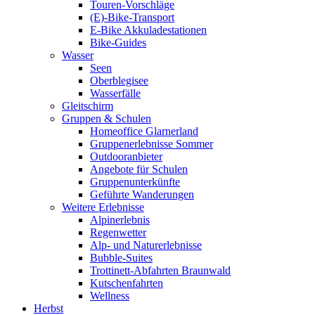
Touren-Vorschläge
(E)-Bike-Transport
E-Bike Akkuladestationen
Bike-Guides
Wasser
Seen
Oberblegisee
Wasserfälle
Gleitschirm
Gruppen & Schulen
Homeoffice Glarnerland
Gruppenerlebnisse Sommer
Outdooranbieter
Angebote für Schulen
Gruppenunterkünfte
Geführte Wanderungen
Weitere Erlebnisse
Alpinerlebnis
Regenwetter
Alp- und Naturerlebnisse
Bubble-Suites
Trottinett-Abfahrten Braunwald
Kutschenfahrten
Wellness
Herbst