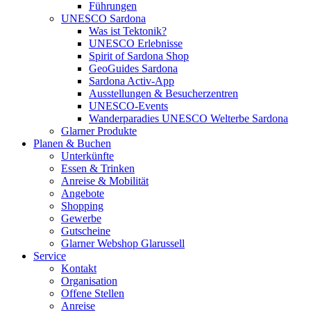
Führungen
UNESCO Sardona
Was ist Tektonik?
UNESCO Erlebnisse
Spirit of Sardona Shop
GeoGuides Sardona
Sardona Activ-App
Ausstellungen & Besucherzentren
UNESCO-Events
Wanderparadies UNESCO Welterbe Sardona
Glarner Produkte
Planen & Buchen
Unterkünfte
Essen & Trinken
Anreise & Mobilität
Angebote
Shopping
Gewerbe
Gutscheine
Glarner Webshop Glarussell
Service
Kontakt
Organisation
Offene Stellen
Anreise