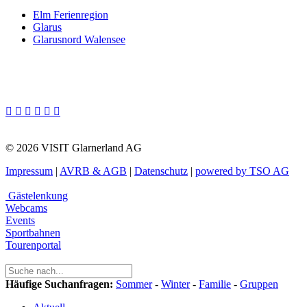
Elm Ferienregion
Glarus
Glarusnord Walensee






© 2026 VISIT Glarnerland AG
Impressum
|
AVRB & AGB
|
Datenschutz
|
powered by TSO AG
Gästelenkung
Webcams
Events
Sportbahnen
Tourenportal
Häufige Suchanfragen:
Sommer
-
Winter
-
Familie
-
Gruppen