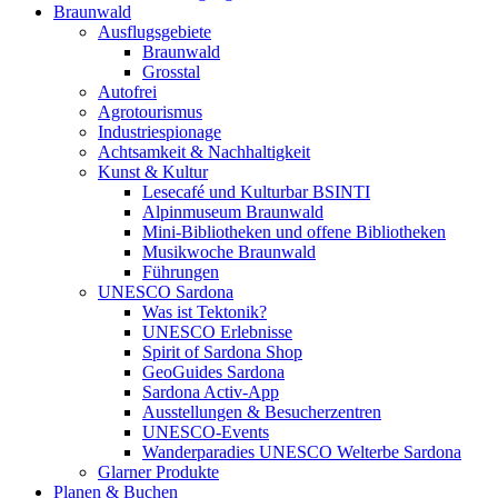
Braunwald
Ausflugsgebiete
Braunwald
Grosstal
Autofrei
Agrotourismus
Industriespionage
Achtsamkeit & Nachhaltigkeit
Kunst & Kultur
Lesecafé und Kulturbar BSINTI
Alpinmuseum Braunwald
Mini-Bibliotheken und offene Bibliotheken
Musikwoche Braunwald
Führungen
UNESCO Sardona
Was ist Tektonik?
UNESCO Erlebnisse
Spirit of Sardona Shop
GeoGuides Sardona
Sardona Activ-App
Ausstellungen & Besucherzentren
UNESCO-Events
Wanderparadies UNESCO Welterbe Sardona
Glarner Produkte
Planen & Buchen