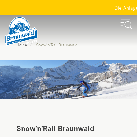
Die Anlage
Snow’n’Rail Braunwald
Home
Snow’n’Rail Braunwald