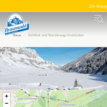
Die Anlagen
Schlittel- und Wanderweg Urnerboden
Home
+
−