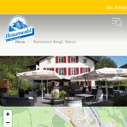
Die Anlagen
Restaurant Bergli, Glarus
Home
+
−