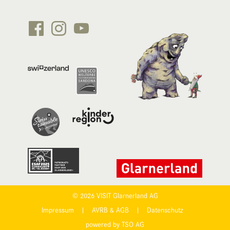






© 2026 VISIT Glarnerland AG
Impressum
|
AVRB & AGB
|
Datenschutz
powered by TSO AG