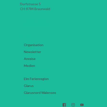
Dorfstrasse 5
CH-8784
Braunwald
+41 55 645 03 03
info@glarnerland.ch
SERVICE
Organisation
Newsletter
Anreise
Medien
FERIENREGIONEN
Elm Ferienregion
Glarus
Glarusnord Walensee


