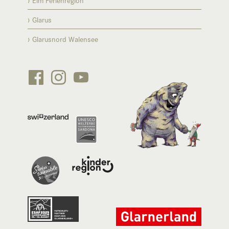
Elm Ferienregion
Glarus
Glarusnord Walensee





