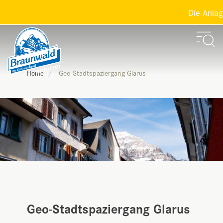
Die Anlagen
Geo-Stadtspaziergang Glarus
Home
Geo-Stadtspaziergang Glarus