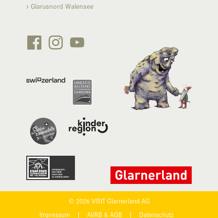
Glarusnord Walensee






© 2026 VISIT Glarnerland AG
Impressum
|
AVRB & AGB
|
Datenschutz