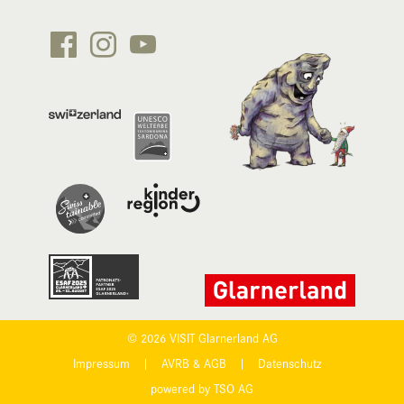






© 2026 VISIT Glarnerland AG
Impressum
|
AVRB & AGB
|
Datenschutz
powered by TSO AG