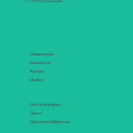
CH-8784
Braunwald
+41 55 645 03 03
info@glarnerland.ch
Service
Organisation
Newsletter
Anreise
Medien
Ferienregionen
Elm Ferienregion
Glarus
Glarusnord Walensee