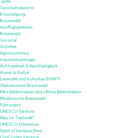
Tarife
Geschäftsbericht
Ertüchtigung
Braunwald
Ausflugsgebiete
Braunwald
Grosstal
Autofrei
Agrotourismus
Industriespionage
Achtsamkeit & Nachhaltigkeit
Kunst & Kultur
Lesecafé und Kulturbar BSINTI
Alpinmuseum Braunwald
Mini-Bibliotheken und offene Bibliotheken
Musikwoche Braunwald
Führungen
UNESCO Sardona
Was ist Tektonik?
UNESCO Erlebnisse
Spirit of Sardona Shop
GeoGuides Sardona