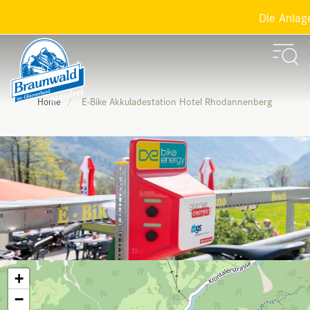
Die Anlagen
E-Bike Akkuladestation Hotel Rhodannenberg
Home
+
−