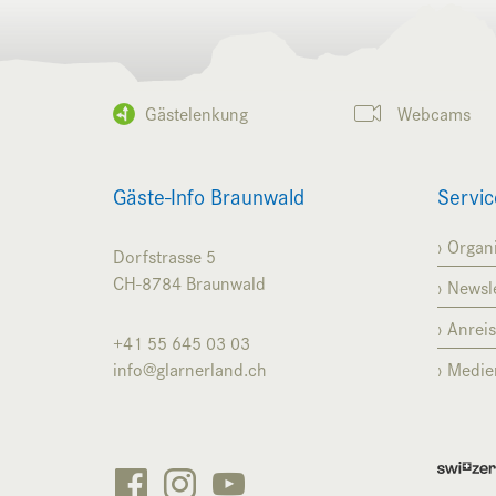
Gästelenkung
Webcams
Gäste-Info Braunwald
Servic
Organi
Dorfstrasse 5
CH-8784
Braunwald
Newsle
Anrei
+41 55 645 03 03
info@glarnerland.ch
Medie


