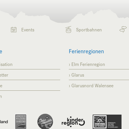
Events
Sportbahnen
e
Ferienregionen
sation
Elm Ferienregion
tter
Glarus
se
Glarusnord Walensee
n