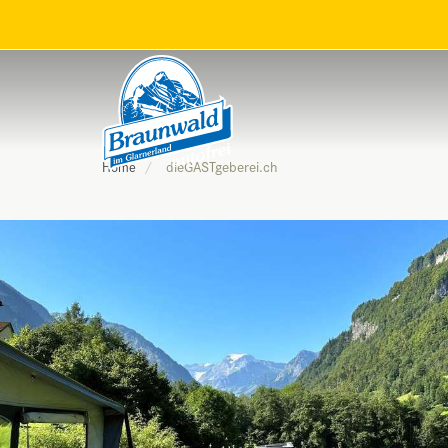
dieGASTgeberei.ch
Home