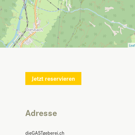
Leaf
Jetzt reservieren
Adresse
dieGASTgeberei.ch