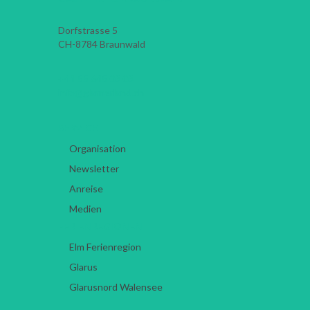
Dorfstrasse 5
CH-8784
Braunwald
+41 55 645 03 03
info@glarnerland.ch
SERVICE
Organisation
Newsletter
Anreise
Medien
FERIENREGIONEN
Elm Ferienregion
Glarus
Glarusnord Walensee