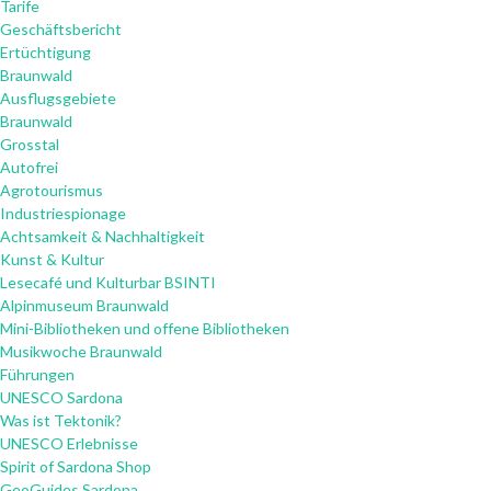
Tarife
Geschäftsbericht
Ertüchtigung
Braunwald
Ausflugsgebiete
Braunwald
Grosstal
Autofrei
Agrotourismus
Industriespionage
Achtsamkeit & Nachhaltigkeit
Kunst & Kultur
Lesecafé und Kulturbar BSINTI
Alpinmuseum Braunwald
Mini-Bibliotheken und offene Bibliotheken
Musikwoche Braunwald
Führungen
UNESCO Sardona
Was ist Tektonik?
UNESCO Erlebnisse
Spirit of Sardona Shop
GeoGuides Sardona