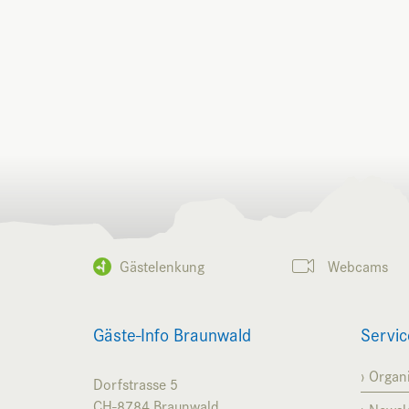
Gästelenkung
Webcams
Gäste-Info Braunwald
Servic
Organi
Dorfstrasse 5
CH-8784
Braunwald
Newsle