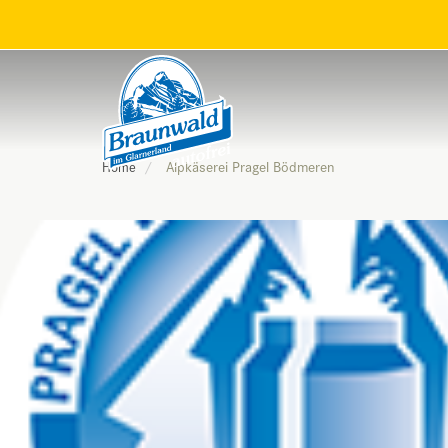
Alpkäserei Pragel Bödmeren
Home