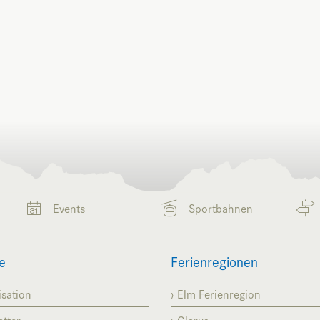
Events
Sportbahnen
e
Ferienregionen
sation
Elm Ferienregion
tter
Glarus