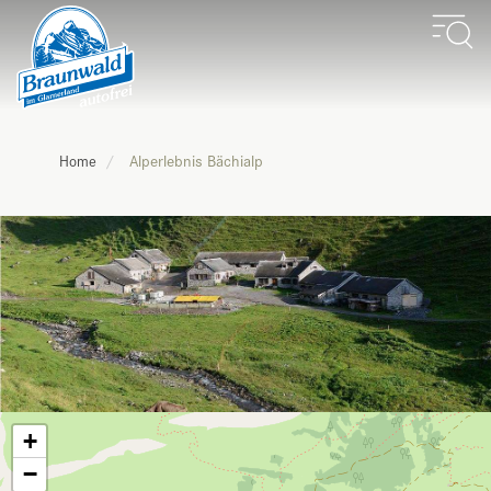
Alperlebnis Bächialp
Home
+
−