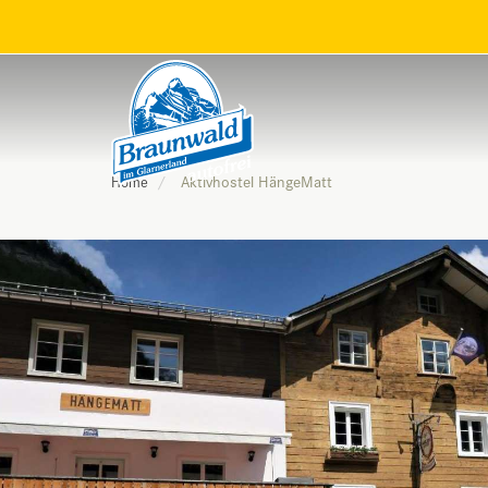
Aktivhostel HängeMatt
Home