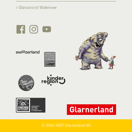
Glarusnord Walensee






© 2026 VISIT Glarnerland AG